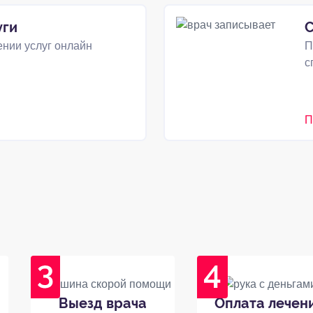
уги
С
нии услуг онлайн
П
с
П
Выезд врача
Оплата лечен