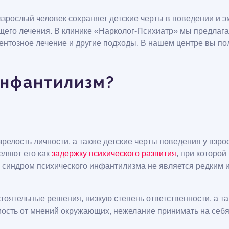
 взрослый человек сохраняет детские черты в поведении и
ящего лечения. В клинике «Нарколог-Психиатр» мы предла
ентозное лечение и другие подходы. В нашем центре вы п
инфантилизм?
зрелость личности, а также детские черты поведения у взр
еляют его как
задержку психического развития
, при которо
о синдром психического инфантилизма не является редким и
оятельные решения, низкую степень ответственности, а т
ость от мнений окружающих, нежелание принимать на себя 