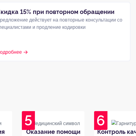
кидка 15% при повторном обращении
редложение действует на повторные консультации со
пециалистами и продление кодировки
одробнее
ия
Оказание помощи
Контроль ка