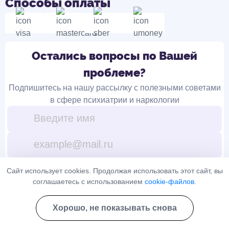
Способы оплаты
Остались вопросы по Вашей
проблеме?
Подпишитесь на нашу рассылку с полезными советами
в сфере психиатрии и наркологии
Подписаться
Сайт использует cookies. Продолжая использовать этот сайт, вы
соглашаетесь с использованием
cookie-файлов
.
Я ознакомлен(а) с
Политикой конфиденциальности
и даю свое
Хорошо, не показывать снова
согласие на
обработку персональных данных