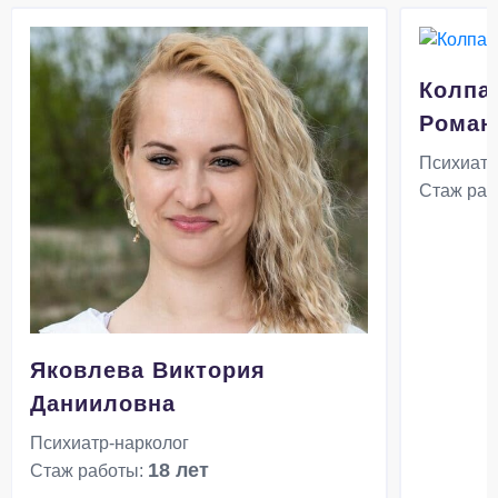
Колпа
Роман
Психиатр
Стаж раб
Яковлева Виктория
Данииловна
Психиатр-нарколог
18 лет
Стаж работы: