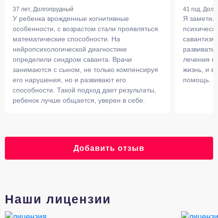
37 лет, Долгопрудный
41 год, Дол
У ребенка врожденные когнитивные
Я заметил 
особенности, с возрастом стали проявляться
психически
математические способности. На
савантизм.
нейропсихологической диагностике
развивать 
определили синдром саванта. Врачи
лечения ег
занимаются с сыном, не только компенсируя
жизнь, и в
его нарушения, но и развивают его
помощь.
способности. Такой подход дает результаты,
ребенок лучше общается, уверен в себе.
Добавить отзыв
Наши лицензии